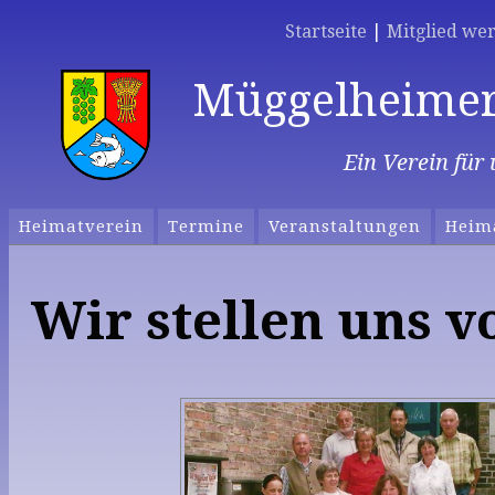
Startseite
|
Mitglied we
Müggelheimer 
Ein Verein fü
Heimatverein
Termine
Veranstaltungen
Heim
Wir stellen uns v